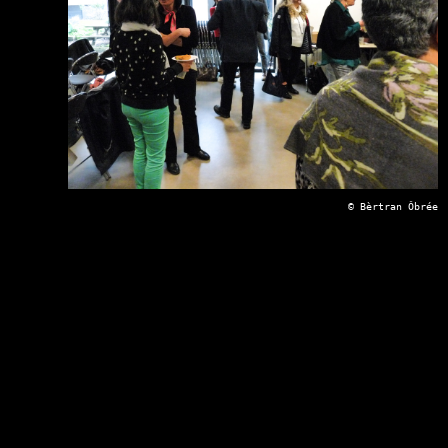
© Bèrtran Ôbrée