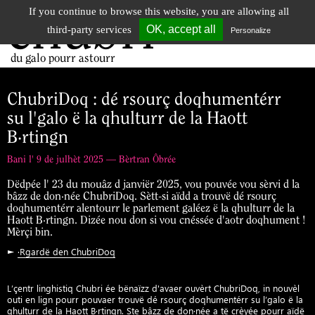
If you continue to browse this website, you are allowing all
chubri
Tog
OK, accept all
third-party services
Personalize
nav
du galo pourr astourr
ChubriDoq : dé rsourç doqhumentérr
su l'galo ë la qhulturr de la Haott
B·rtingn
Bani l' 9 de julhèt 2025 — Bèrtran Ôbrée
Dëdpée l' 23 du mouâz d janviër 2025, vou pouvée vou sèrvi d la
bâzz de don·née ChubriDoq. Sètt-si aïdd a trouvë dé rsourç
doqhumentérr alentourr le parlement galéez ë la qhulturr de la
Haott B·rtingn. Dizée nou don si vou cnéssée d'aotr doqhument !
Mèrçi bin.
►
·Rgardë den ChubriDoq
L’çentr linghistiq Chubri ée bënaïzz d'avaer ouvèrt ChubriDoq, in nouvèl
outi en lign pourr pouvaer trouvë dé rsourç doqhumentérr su l’galo ë la
qhulturr de la Haott B·rtingn. Ste bâzz de don·née a të crèyée pourr aïdë