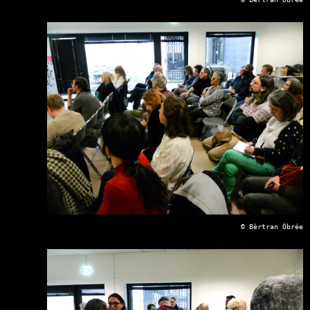
© Bèrtran Ôbrée