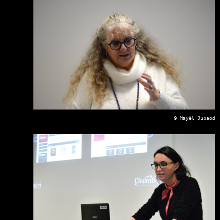
© Mayèl Jubaod