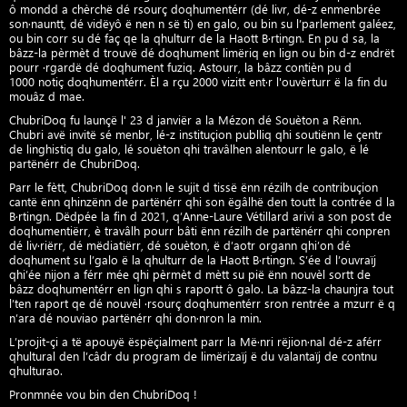
ô mondd a chèrchë dé rsourç doqhumentérr (dé livr, dé-z enmenbrée
son·nauntt, dé vidëyô ë nen n së ti) en galo, ou bin su l’parlement galéez,
ou bin corr su dé faç qe la qhulturr de la Haott B·rtingn. En pu d sa, la
bâzz-la pèrmèt d trouvë dé doqhument limëriq en lign ou bin d-z endrët
pourr ·rgardë dé doqhument fuziq. Astourr, la bâzz contièn pu d
1000 notiç doqhumentérr. Èl a rçu 2000 vizitt ent·r l'ouvèrturr ë la fin du
mouâz d mae.
ChubriDoq fu launçë l' 23 d janviër a la Mézon dé Souèton a Rënn.
Chubri avë invitë sé menbr, lé-z instituçion publliq qhi soutiënn le çentr
de linghistiq du galo, lé souèton qhi travâlhen alentourr le galo, ë lé
partënérr de ChubriDoq.
Parr le fètt, ChubriDoq don·n le sujit d tissë ënn rézilh de contribuçion
cantë ënn qhinzënn de partënérr qhi son ëgâlhë den toutt la contrée d la
B·rtingn. Dëdpée la fin d 2021, q’Anne-Laure Vétillard arivi a son post de
doqhumentiërr, è travâlh pourr bâti ënn rézilh de partënérr qhi conpren
dé liv·riërr, dé mëdiatiërr, dé souèton, ë d’aotr organn qhi’on dé
doqhument su l’galo ë la qhulturr de la Haott B·rtingn. S’ée d l’ouvraïj
qhi’ée nijon a férr mée qhi pèrmèt d mètt su pië ënn nouvèl sortt de
bâzz doqhumentérr en lign qhi s raportt ô galo. La bâzz-la chaunjra tout
l’ten raport qe dé nouvèl ·rsourç doqhumentérr sron rentrée a mzurr ë q
n’ara dé nouviao partënérr qhi don·nron la min.
L’projit-çi a të apouyë ëspëçialment parr la Më·nri rëjion·nal dé-z aférr
qhultural den l’câdr du program de limërizaïj ë du valantaïj de contnu
qhulturao.
Pronmnée vou bin den ChubriDoq !