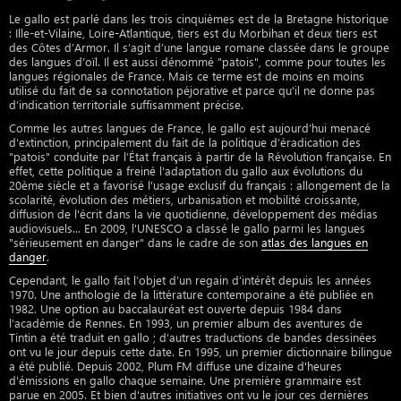
Le gallo est parlé dans les trois cinquièmes est de la Bretagne historique
: Ille-et-Vilaine, Loire-Atlantique, tiers est du Morbihan et deux tiers est
des Côtes d’Armor. Il s’agit d’une langue romane classée dans le groupe
des langues d’oïl. Il est aussi dénommé "patois", comme pour toutes les
langues régionales de France. Mais ce terme est de moins en moins
utilisé du fait de sa connotation péjorative et parce qu'il ne donne pas
d’indication territoriale suffisamment précise.
Comme les autres langues de France, le gallo est aujourd’hui menacé
d’extinction, principalement du fait de la politique d’éradication des
"patois" conduite par l’État français à partir de la Révolution française. En
effet, cette politique a freiné l'adaptation du gallo aux évolutions du
20ème siècle et a favorisé l'usage exclusif du français : allongement de la
scolarité, évolution des métiers, urbanisation et mobilité croissante,
diffusion de l'écrit dans la vie quotidienne, développement des médias
audiovisuels... En 2009, l'UNESCO a classé le gallo parmi les langues
"sérieusement en danger" dans le cadre de son
atlas des langues en
danger
.
Cependant, le gallo fait l’objet d’un regain d’intérêt depuis les années
1970. Une anthologie de la littérature contemporaine a été publiée en
1982. Une option au baccalauréat est ouverte depuis 1984 dans
l’académie de Rennes. En 1993, un premier album des aventures de
Tintin a été traduit en gallo ; d’autres traductions de bandes dessinées
ont vu le jour depuis cette date. En 1995, un premier dictionnaire bilingue
a été publié. Depuis 2002, Plum FM diffuse une dizaine d'heures
d'émissions en gallo chaque semaine. Une première grammaire est
parue en 2005. Et bien d'autres initiatives ont vu le jour ces dernières