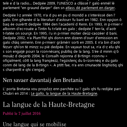
telë e d la radio... Dedpée 2009, l'UNESCO a cllâssë l' galo enmél lé
parlement "en graund danjer" den sn
atlass dé parlement en danjer
.
Dedpée l-z année 1970, n’a d pu en pu d mondd a s’interéssë den l’
galo. Enn glhanée d la literaturr d’astourr fu banî en 1982. Enn opçion ô
baq ée ouvèrtt dedpée 1984 den l’academî d Renn. En 1993, in p·rmier-r
albonm d'ec·rouée a Tintin fu t·rlatë en galo ; dedpée l’ ten-la, d’aotr
t·rlatée on sourçë. En 1995, i’u in p·rmier motier deûz-caozéer d bani.
Dedpée 2002, n'a Plum'FM qhi don·n enn dizenn d'ourr d'emission en
galo châq sëmenn. Enn p·rmierr grâmérr sorti en 2005. E n'a bin d'aotr
fëzurr qhi'on të minzz su pië dedpée. En vayaun tout sa, n’a d-z elu qhi
s son engaïjë pourr la rcon·nésanç publliq de la lang. S’ée d minm q’ô
mouâz d deçenb 2004, le Consalh rejionna d B·rtingn ·rcon·nu «
ofiçialment, côtt la lang françéezz, l'egzistenç du b·rzon·nèq e du galo
conm dé lang de la B·rtingn ». A ptitt fae, n'a enn cmunaotë linghistiq qhi
s charpentt e qhi s'engaïj.
Nen savaer davantaij den Bretania
L' porta Bretania vou propôzz enn parchée su l' galo qhi fu redijée parr
Chubri en 2014 :
Le gallo, la langue de la Haute-Bretagne
.
La langue de la Haute-Bretagne
Publié le 7 juillet 2016
Une langue qui se mobilise