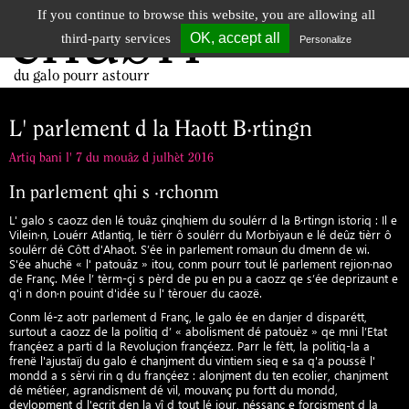
If you continue to browse this website, you are allowing all
chubri
Tog
OK, accept all
third-party services
Personalize
nav
du galo pourr astourr
L' parlement d la Haott B·rtingn
Artiq bani l' 7 du mouâz d julhèt 2016
In parlement qhi s ·rchonm
L' galo s caozz den lé touâz çinqhiem du soulérr d la B·rtingn istoriq : Il e
Vilein·n, Louérr Atlantiq, le tièrr ô soulérr du Morbiyaun e lé deûz tièrr ô
soulérr dé Côtt d'Ahaot. S’ée in parlement romaun du dmenn de wi.
S'ée ahuchë « l' patouâz » itou, conm pourr tout lé parlement rejion·nao
de Franç. Mée l’ tèrm-çi s pèrd de pu en pu a caozz qe s’ée deprizaunt e
q'i n don·n pouint d'idée su l' tèrouer du caozë.
Conm lé-z aotr parlement d Franç, le galo ée en danjer d disparétt,
surtout a caozz de la politiq d’ « abolisment dé patouèz » qe mni l’Etat
françéez a parti d la Revoluçion françéezz. Parr le fètt, la politiq-la a
frenë l'ajustaïj du galo é chanjment du vintiem sieq e sa q'a poussë l'
mondd a s sèrvi rin q du françéez : alonjment du ten ecolier, chanjment
dé métiéer, agrandisment dé vil, mouvanç pu fortt du mondd,
devlopment d l'ecrit den la vî d tout lé jour, néssanç e forçisment d la