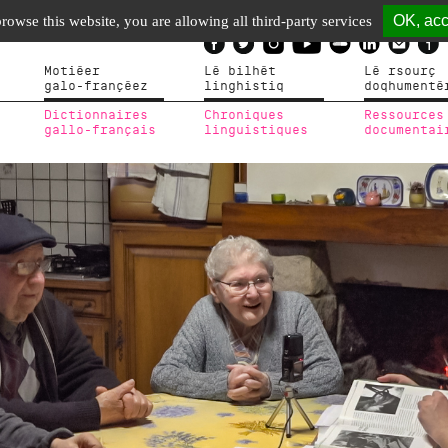
OK, acc
browse this website, you are allowing all third-party services
Motiéer
Lé bilhèt
Lé rsourç
galo-françéez
linghistiq
doqhumenté
Dictionnaires
Chroniques
Ressources
gallo-français
linguistiques
documentai