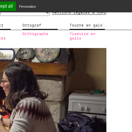
ept all
Personalize
Mentions légales & RGPD
rr
Ortograf
Tournë en galo
Orthographe
Traduire en
res
gallo