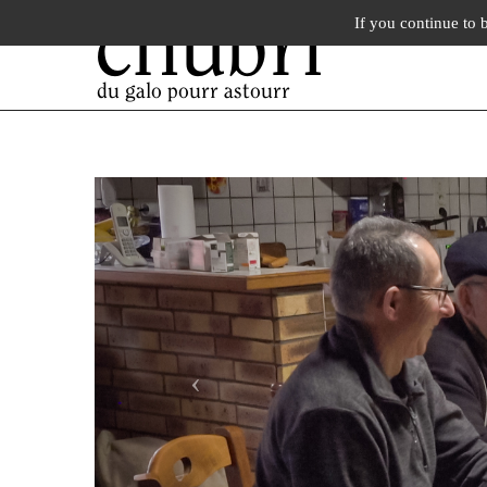
chubri
If you continue to 
du galo pourr astourr